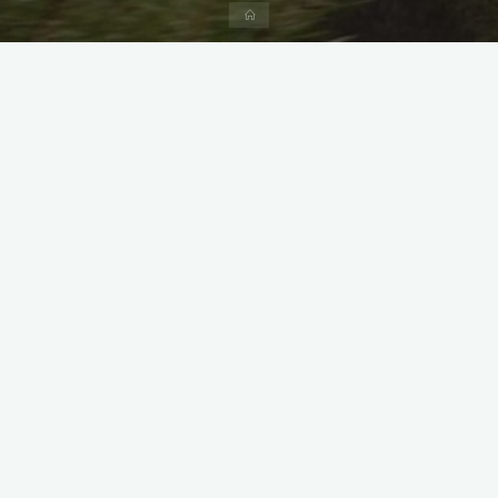
Inicio
itemprop="discussionURL"
2 comentarios
Blog
Ecología
Ensayo/Reflexión
Opinión
Política
Reflexión
No volveré a votar a ningún
partido político
12 de mayo de 2020
El 8 de enero del 2020 fue un día maldito que duró