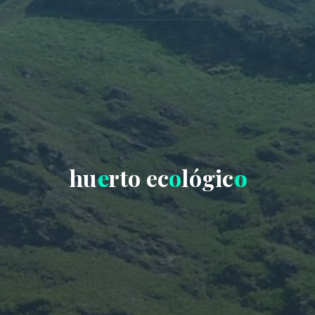
h
u
e
r
t
o
e
c
o
l
ó
g
i
c
o